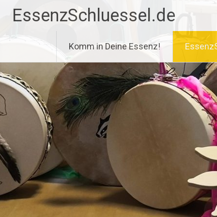
Zum
EssenzSchluessel.de
Inhalt
springen
Komm in Deine Essenz!
EssenzS