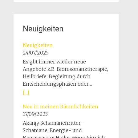
Neuigkeiten
Neuigkeiten
24/07/2025
Es gbt immer wieder neue
Angebote z.B. Bioresonanztherapie,
Heilbriefe, Begleitung durch
Entscheidungsphasen oder
persönliche Krisen Wir suchen Ein
[…]
Anwesen, um unsere Vision zu
Leben Menschen und Tiere im
Neu in meinen Räumlichkeiten
Miteinander zu unterstützen.
17/09/2023
Gerne würden wir hier im schönen
Akanjy Schamanenritter –
Ortenaukreis einen klenen
Schamane, Energie- und
Bauernhof für unseren Heilplatz für
BewusstseinsHeiler Wenn Sie sich