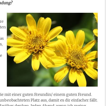
indung?
re
ften
as
s,
ze
wie mit einer guten Freundin/ einem guten Freund.
beobachteten Platz aus, damit es dir einfacher fällt.
e darüber denken. Jeden Abend, wenn ich meine