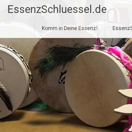
Zum
EssenzSchluessel.de
Inhalt
springen
Komm in Deine Essenz!
EssenzS