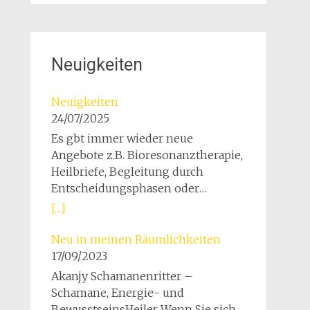
Neuigkeiten
Neuigkeiten
24/07/2025
Es gbt immer wieder neue
Angebote z.B. Bioresonanztherapie,
Heilbriefe, Begleitung durch
Entscheidungsphasen oder
persönliche Krisen Wir suchen Ein
[…]
Anwesen, um unsere Vision zu
Leben Menschen und Tiere im
Neu in meinen Räumlichkeiten
Miteinander zu unterstützen.
17/09/2023
Gerne würden wir hier im schönen
Akanjy Schamanenritter –
Ortenaukreis einen klenen
Schamane, Energie- und
Bauernhof für unseren Heilplatz für
BewusstseinsHeiler Wenn Sie sich