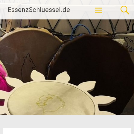
Zum
EssenzSchluessel.de
Inhalt
springen